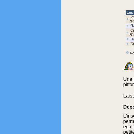
Les
Ve
re
Ga
C
FA
Do
Op
Vo
Une 
pitto
Laiss
Dépo
L'ins
perme
égal
peti