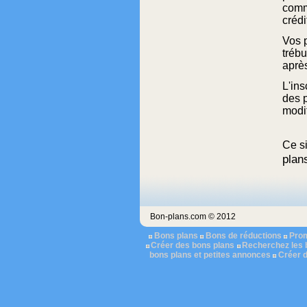
comm
crédi
Vos 
tréb
après
L'ins
des 
modif
Ce si
plan
Bon-plans.com © 2012
Bons plans
Bons de réductions
Pro
Créer des bons plans
Recherchez les 
bons plans et petites annonces
Créer 