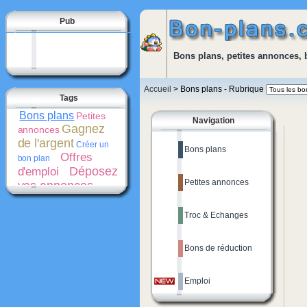
Pub
Bons plans, petites annonces, 
Accueil
> Bons plans - Rubrique
Tags
Bons plans
Petites
Navigation
Gagnez
annonces
de l'argent
Créer un
Bons plans
Offres
bon plan
Déposez
d'emploi
Petites annonces
vos annonces
gratuitement
Bons
de réduction
Troc & Echanges
Promotions
Créer une
Cash-
petite annonce
back
Bons de réduction
Emploi