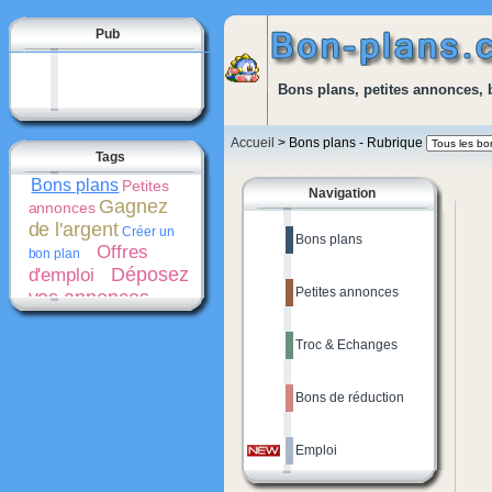
Pub
Bons plans, petites annonces, 
Accueil
> Bons plans - Rubrique
Tags
Bons plans
Petites
Navigation
Gagnez
annonces
de l'argent
Créer un
Bons plans
Offres
bon plan
Déposez
d'emploi
Petites annonces
vos annonces
gratuitement
Bons
de réduction
Troc & Echanges
Promotions
Créer une
Cash-
petite annonce
back
Bons de réduction
Emploi