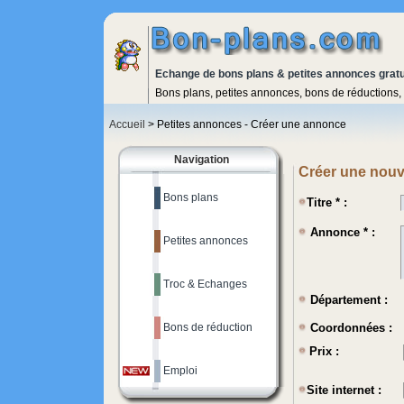
Echange de bons plans & petites annonces gratu
Bons plans, petites annonces, bons de réductions, 
Accueil
> Petites annonces - Créer une annonce
Navigation
Créer une nouv
Bons plans
Titre * :
Annonce * :
Petites annonces
Troc & Echanges
Département :
Bons de réduction
Coordonnées :
Prix :
Emploi
Site internet :