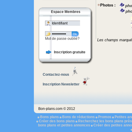
Photos :
pho
pho
Espace Membres
Mot de passe oublié?
Les champs marqué
Inscription gratuite
Contactez-nous
Inscription Newsletter
Bon-plans.com © 2012
Bons plans
Bons de réductions
Promos
Petites a
Créer des bons plans
Recherchez les bons plans près
bons plans et petites annonces
Créer des petites ann