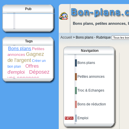
Pub
Bons plans, petites annonces, 
Accueil
> Bons plans - Rubrique
Tags
Bons plans
Petites
Navigation
Gagnez
annonces
de l'argent
Créer un
Bons plans
Offres
bon plan
Déposez
d'emploi
Petites annonces
vos annonces
gratuitement
Bons
de réduction
Troc & Echanges
Promotions
Créer une
Cash-
petite annonce
back
Bons de réduction
Emploi