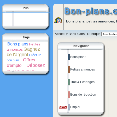
Pub
Bons plans, petites annonces, 
Accueil
> Bons plans - Rubrique
Tags
Bons plans
Petites
Navigation
Gagnez
annonces
de l'argent
Créer un
Bons plans
Offres
bon plan
Déposez
d'emploi
Petites annonces
vos annonces
gratuitement
Bons
de réduction
Troc & Echanges
Promotions
Créer une
Cash-
petite annonce
back
Bons de réduction
Emploi