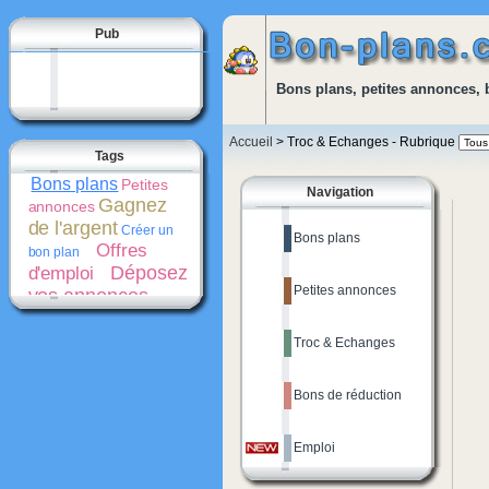
Pub
Bons plans, petites annonces, 
Accueil
> Troc & Echanges - Rubrique
Tags
Bons plans
Petites
Navigation
Gagnez
annonces
de l'argent
Créer un
Bons plans
Offres
bon plan
Déposez
d'emploi
Petites annonces
vos annonces
gratuitement
Bons
de réduction
Troc & Echanges
Promotions
Créer une
Cash-
petite annonce
back
Bons de réduction
Emploi