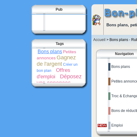
Pub
Bons plans, pet
Accueil
> Bons plans - Ru
Tags
Bons plans
Petites
Navigation
Gagnez
annonces
de l'argent
Créer un
Bons plans
Offres
bon plan
Déposez
d'emploi
Petites annonc
vos annonces
gratuitement
Bons
de réduction
Troc & Echang
Promotions
Créer une
Cash-
petite annonce
back
Bons de réduct
Emploi