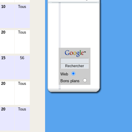
10
Tous
20
Tous
15
56
Web
Bons plans
20
Tous
20
Tous