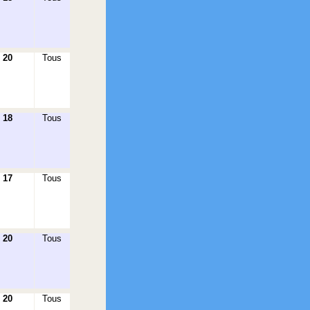
20
Tous
18
Tous
17
Tous
20
Tous
20
Tous