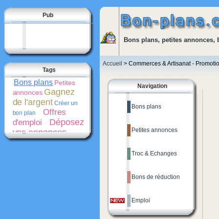
Pub
Bons plans, petites annonces, 
Accueil
> Commerces & Artisanat - Promoti
Tags
Bons plans
Petites
Navigation
Gagnez
annonces
de l'argent
Créer un
Bons plans
Offres
bon plan
Déposez
d'emploi
Petites annonces
vos annonces
gratuitement
Bons
de réduction
Troc & Echanges
Promotions
Créer une
Cash-
petite annonce
back
Bons de réduction
Emploi