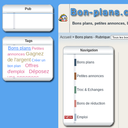
Pub
Bons plans, petites annonces, 
Accueil
> Bons plans - Rubrique
Tags
Bons plans
Petites
Navigation
Gagnez
annonces
de l'argent
Créer un
Bons plans
Offres
bon plan
Déposez
d'emploi
Petites annonces
vos annonces
gratuitement
Bons
de réduction
Troc & Echanges
Promotions
Créer une
Cash-
petite annonce
back
Bons de réduction
Emploi