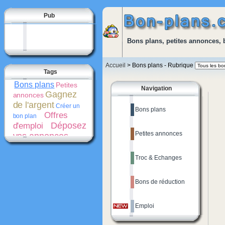
Pub
Bons plans, petites annonces, 
Accueil
> Bons plans - Rubrique
Tags
Bons plans
Petites
Navigation
Gagnez
annonces
de l'argent
Créer un
Bons plans
Offres
bon plan
Déposez
d'emploi
Petites annonces
vos annonces
gratuitement
Bons
de réduction
Troc & Echanges
Promotions
Créer une
Cash-
petite annonce
back
Bons de réduction
Emploi