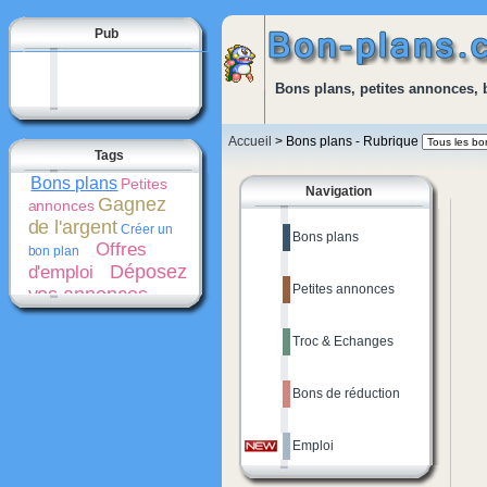
Pub
Bons plans, petites annonces, 
Accueil
> Bons plans - Rubrique
Tags
Bons plans
Petites
Navigation
Gagnez
annonces
de l'argent
Créer un
Bons plans
Offres
bon plan
Déposez
d'emploi
Petites annonces
vos annonces
gratuitement
Bons
de réduction
Troc & Echanges
Promotions
Créer une
Cash-
petite annonce
back
Bons de réduction
Emploi