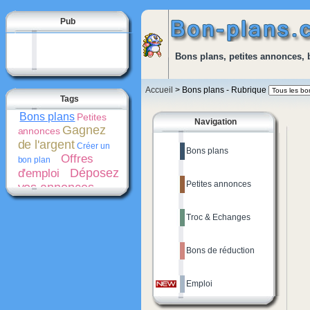
Pub
Bons plans, petites annonces, 
Accueil
> Bons plans - Rubrique
Tags
Bons plans
Petites
Navigation
Gagnez
annonces
de l'argent
Créer un
Bons plans
Offres
bon plan
Déposez
d'emploi
Petites annonces
vos annonces
gratuitement
Bons
de réduction
Troc & Echanges
Promotions
Créer une
Cash-
petite annonce
back
Bons de réduction
Emploi