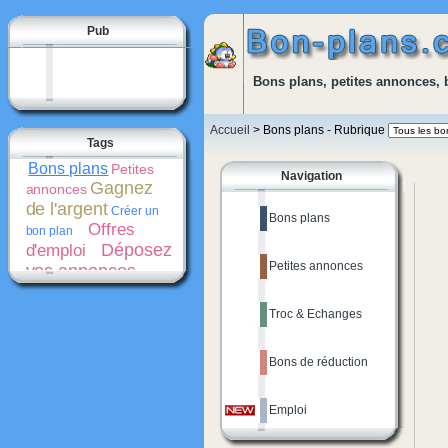
Pub
Bons plans, petites annonces, 
Accueil
> Bons plans - Rubrique
Tags
Bons plans
Petites
Navigation
Gagnez
annonces
de l'argent
Créer un
Bons plans
Offres
bon plan
Déposez
d'emploi
Petites annonces
vos annonces
gratuitement
Bons
de réduction
Troc & Echanges
Promotions
Créer une
Cash-
petite annonce
back
Bons de réduction
Emploi