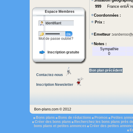
Situation géographiq
999
France entiÃ¨r
Espace Membres
Coordonnées :
Prix :
Emetteur :
vanbenso@g
Mot de passe oublié?
Notes :
Sympathie
Inscription gratuite
0
Bon plan précédent
Contactez-nous
Inscription Newsletter
Bon-plans.com © 2012
Bons plans
Bons de réductions
Promos
Petites ann
Créer des bons plans
Recherchez les bons plans près d
bons plans et petites annonces
Créer des petites annonc
E