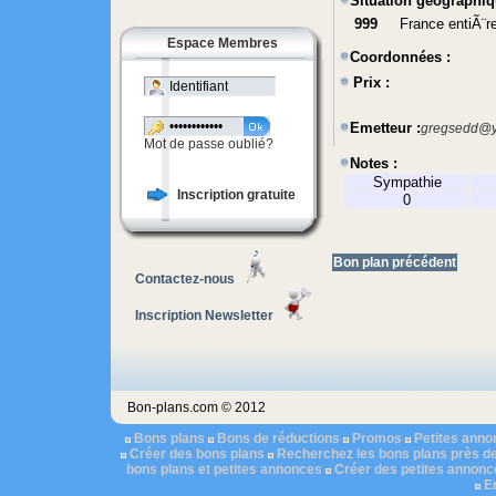
Situation géographiq
999
France entiÃ¨r
Espace Membres
Coordonnées :
Prix :
Emetteur :
gregsedd@y
Mot de passe oublié?
Notes :
Sympathie
Inscription gratuite
0
Bon plan précédent
Contactez-nous
Inscription Newsletter
Bon-plans.com © 2012
Bons plans
Bons de réductions
Promos
Petites ann
Créer des bons plans
Recherchez les bons plans près d
bons plans et petites annonces
Créer des petites annonc
E