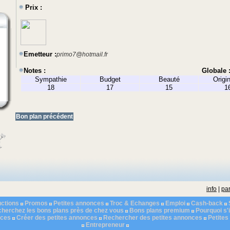
Prix :
Emetteur :
primo7@hotmail.fr
Notes :
Globale 
Sympathie
Budget
Beauté
Origin
18
17
15
1
Bon plan précédent
info
|
par
ctions
Promos
Petites annonces
Troc & Echanges
Emploi
Cash-back
herchez les bons plans près de chez vous
Bons plans premium
Pourquoi s'i
nces
Créer des petites annonces
Rechercher des petites annonces
Petite
Entrepreneur