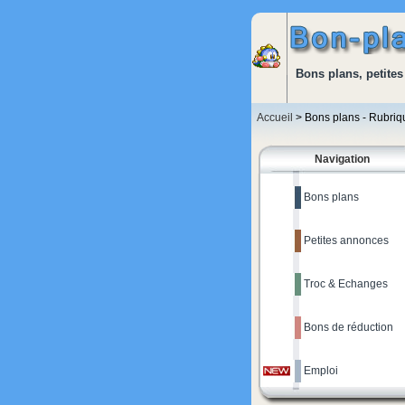
Bons plans, petites
Accueil
> Bons plans - Rubri
Navigation
Bons plans
Petites annonces
Troc & Echanges
Bons de réduction
Emploi