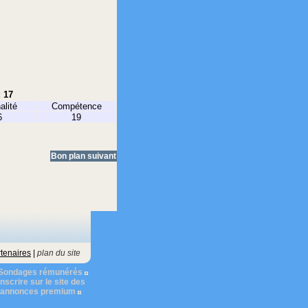
: 17
alité
Compétence
6
19
Bon plan suivant
tenaires
|
plan du site
Sondages rémunérés
nscrire sur le site des
s annonces premium