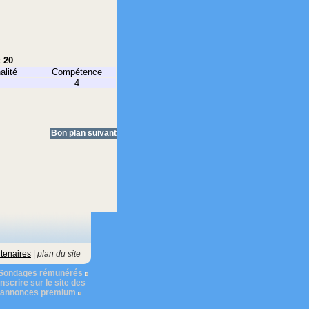
: 20
alité
Compétence
4
Bon plan suivant
tenaires
|
plan du site
Sondages rémunérés
nscrire sur le site des
s annonces premium