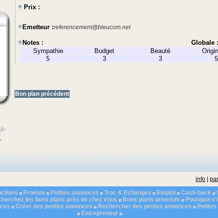
Prix :
Emetteur :
referencement@bleucom.net
Notes :
Globale 
Sympathie
Budget
Beauté
Origin
5
3
3
5
Bon plan précédent
info
|
par
ctions
Promos
Petites annonces
Troc & Echanges
Emploi
Cash-back
herchez les bons plans près de chez vous
Bons plans premium
Pourquoi s'i
nces
Créer des petites annonces
Rechercher des petites annonces
Petite
Entrepreneur