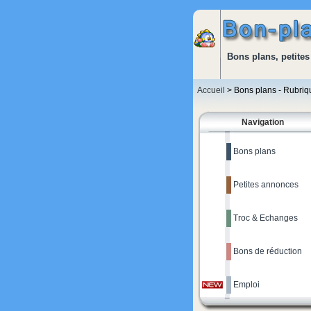
Bons plans, petites
Accueil
> Bons plans - Rubri
Navigation
Bons plans
Petites annonces
Troc & Echanges
Bons de réduction
Emploi