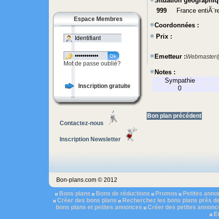
Situation géographiq
999
France entiÃ¨r
Espace Membres
Coordonnées :
Prix :
Emetteur :
Webmaster@
Mot de passe oublié?
Notes :
Sympathie
Inscription gratuite
0
Bon plan précédent
Contactez-nous
Inscription Newsletter
Bon-plans.com © 2012
Bons plans
Bons de réductions
Promos
Petites ann
Créer des bons plans
Recherchez les bons plans près d
bons plans et petites annonces
Créer des petites annonc
E