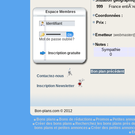
Situation géographiq
999
France entiÃ¨r
Espace Membres
Coordonnées :
Prix :
Emetteur :
webmaster@
Mot de passe oublié?
Notes :
Sympathie
Inscription gratuite
0
Bon plan précédent
Contactez-nous
Inscription Newsletter
Bon-plans.com © 2012
Bons plans
Bons de réductions
Promos
Petites ann
Créer des bons plans
Recherchez les bons plans près d
bons plans et petites annonces
Créer des petites annonc
E