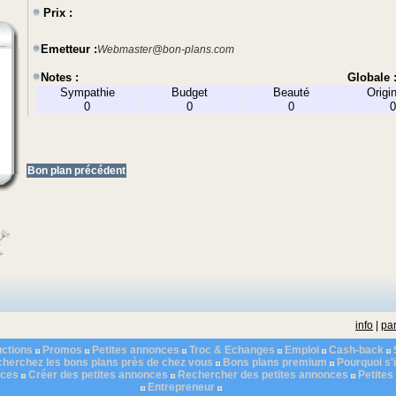
Prix :
Emetteur :
Webmaster@bon-plans.com
Notes :
Globale 
Sympathie
Budget
Beauté
Origin
0
0
0
0
Bon plan précédent
info
|
par
ctions
Promos
Petites annonces
Troc & Echanges
Emploi
Cash-back
herchez les bons plans près de chez vous
Bons plans premium
Pourquoi s'i
nces
Créer des petites annonces
Rechercher des petites annonces
Petite
Entrepreneur