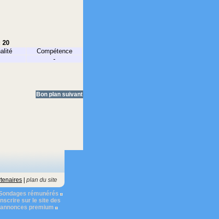
: 20
alité
Compétence
-
Bon plan suivant
tenaires
|
plan du site
Sondages rémunérés
nscrire sur le site des
s annonces premium