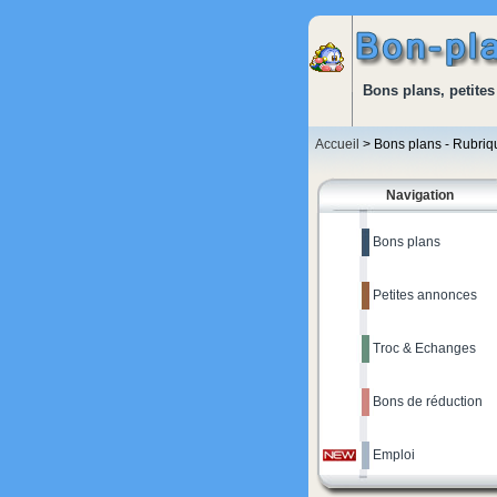
Bons plans, petites
Accueil
> Bons plans - Rubri
Navigation
Bons plans
Petites annonces
Troc & Echanges
Bons de réduction
Emploi