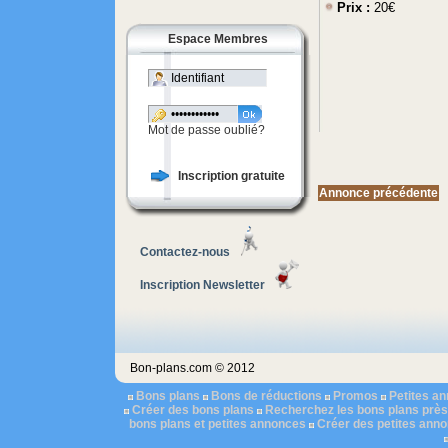
Prix :
20€
Espace Membres
Mot de passe oublié?
Inscription gratuite
Annonce précédente
Contactez-nous
Inscription Newsletter
Bon-plans.com © 2012
Bons plans
Bons de réductions
Promos
Petites a
Créer des bons plans
Recherchez les bons plans près
bons plans et petites annonces
Créer des petites ann