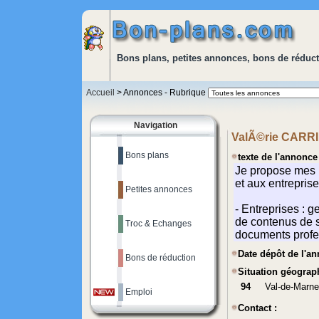
Bons plans, petites annonces, bons de réduct
Accueil
> Annonces - Rubrique
Navigation
ValÃ©rie CARRIE
Bons plans
texte de l'annonce 
Petites annonces
Troc & Echanges
Date dépôt de l'a
Bons de réduction
Situation géograp
94
Val-de-Marne
Emploi
Contact :