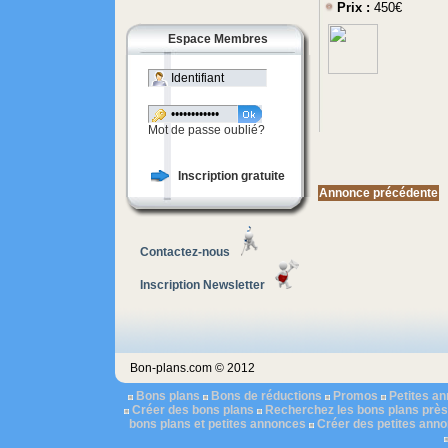
Prix :
450€
Espace Membres
Mot de passe oublié?
Inscription gratuite
Annonce précédente
Contactez-nous
Inscription Newsletter
Bon-plans.com © 2012
Bons plans
Bons de réductions
Promos
Petites a
Créer des bons plans
Recherchez les bons plans près
bons plans et petites annonces
Créer des petites ann