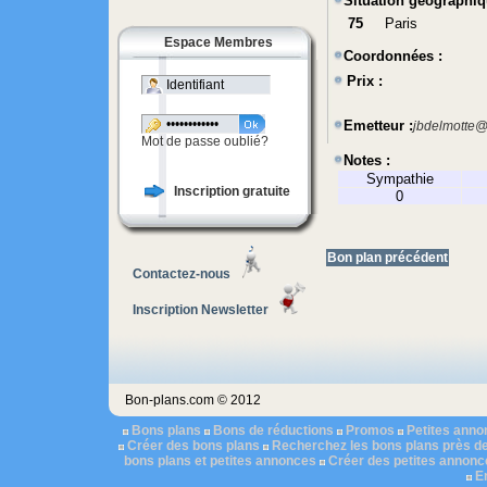
Situation géographiq
75
Paris
Espace Membres
Coordonnées :
Prix :
Emetteur :
jbdelmotte@l
Mot de passe oublié?
Notes :
Sympathie
Inscription gratuite
0
Bon plan précédent
Contactez-nous
Inscription Newsletter
Bon-plans.com © 2012
Bons plans
Bons de réductions
Promos
Petites ann
Créer des bons plans
Recherchez les bons plans près d
bons plans et petites annonces
Créer des petites annonc
E