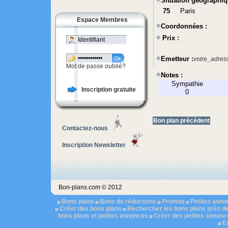
Situation géographiq
75
Paris
Espace Membres
Coordonnées :
Prix :
Emetteur :
votre_adres
Mot de passe oublié?
Notes :
Sympathie
Inscription gratuite
0
Bon plan précédent
Contactez-nous
Inscription Newsletter
Bon-plans.com © 2012
Bons plans
Bons de réductions
Promos
Petites ann
Créer des bons plans
Recherchez les bons plans près d
bons plans et petites annonces
Créer des petites annonc
E