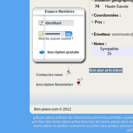
Situation géographiq
74
Haute-Savoie
Espace Membres
Coordonnées :
Prix :
Emetteur :
webmaster@
Mot de passe oublié?
Notes :
Sympathie
Inscription gratuite
15
Bon plan précédent
Contactez-nous
Inscription Newsletter
Bon-plans.com © 2012
Bons plans
Bons de réductions
Promos
Petites ann
Créer des bons plans
Recherchez les bons plans près d
bons plans et petites annonces
Créer des petites annonc
E