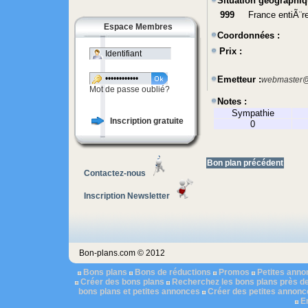
Situation géographiq
999
France entiÃ¨r
Espace Membres
Coordonnées :
Prix :
Emetteur :
webmaster@
Mot de passe oublié?
Notes :
Sympathie
Inscription gratuite
0
Bon plan précédent
Contactez-nous
Inscription Newsletter
Bon-plans.com © 2012
Bons plans
Bons de réductions
Promos
Petites ann
Créer des bons plans
Recherchez les bons plans près d
bons plans et petites annonces
Créer des petites annonc
E