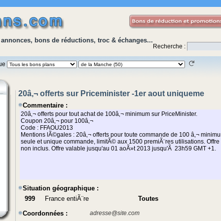
 annonces, bons de réductions, troc & échanges...
Recherche :
que
20â‚¬ offerts sur Priceminister -1er aout uniqueme
Commentaire :
Situation géographique :
999
France entiÃ¨re
Toutes
Coordonnées :
adresse@site.com