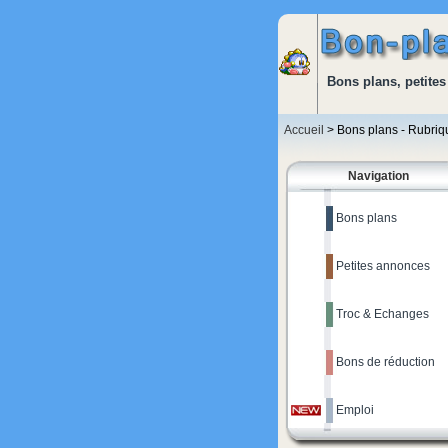
Bons plans, petites
Accueil
> Bons plans - Rubri
Navigation
Bons plans
Petites annonces
Troc & Echanges
Bons de réduction
Emploi