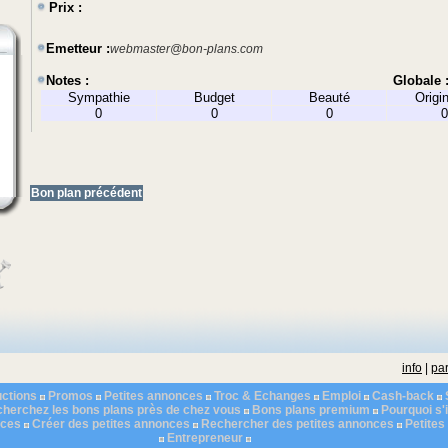
Prix :
Emetteur :
webmaster@bon-plans.com
Notes :
Globale 
Sympathie
Budget
Beauté
Origin
0
0
0
0
Bon plan précédent
info
|
par
ctions
Promos
Petites annonces
Troc & Echanges
Emploi
Cash-back
herchez les bons plans près de chez vous
Bons plans premium
Pourquoi s'i
nces
Créer des petites annonces
Rechercher des petites annonces
Petite
Entrepreneur