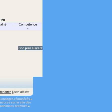
: 20
alité
Compétence
-
Bon plan suivant
tenaires
|
plan du site
Sondages rémunérés
nscrire sur le site des
s annonces premium