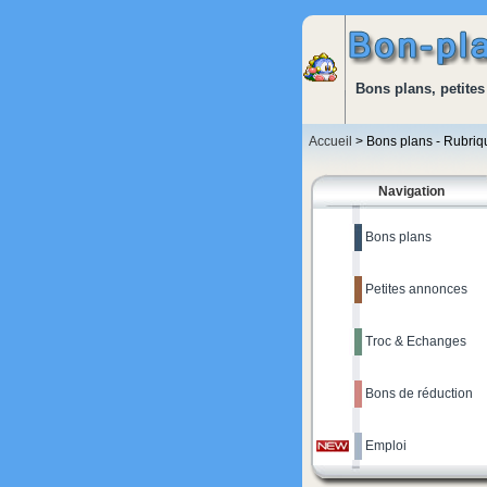
Bons plans, petites
Accueil
> Bons plans - Rubri
Navigation
Bons plans
Petites annonces
Troc & Echanges
Bons de réduction
Emploi