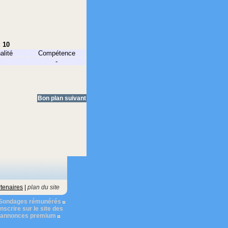
: 10
alité
Compétence
-
Bon plan suivant
tenaires
|
plan du site
Sondages rémunérés
nscrire sur le site des
s annonces premium