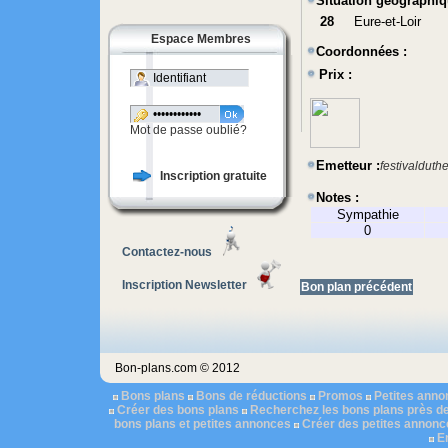
Situation géographiq
28
Eure-et-Loir
Espace Membres
Coordonnées :
Prix :
Mot de passe oublié?
Emetteur :
festivalduth
Inscription gratuite
Notes :
Sympathie
0
Contactez-nous
Inscription Newsletter
Bon plan précédent
Bon-plans.com © 2012
Bons plans
Bons de réductions
Promos
Petites ann
Créer des bons plans
Recherchez les bons plans près d
bons plans et petites annonces
Créer des petites annonc
E